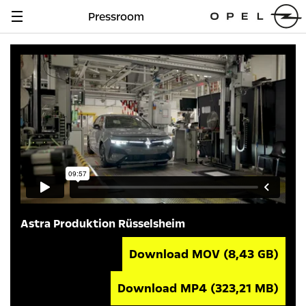
Pressroom
Navigation
anzeigen
Astra Produktion Rüsselsheim
Download MOV
(8,43 GB)
Download MP4
(323,21 MB)