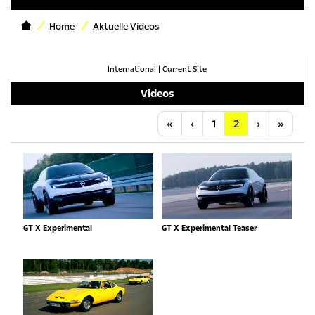
Home
Aktuelle Videos
International
|
Current Site
Videos
Anfang
Vorherige
Nächste
Letzt
«
‹
1
2
›
»
GT X Experimental
GT X Experimental Teaser