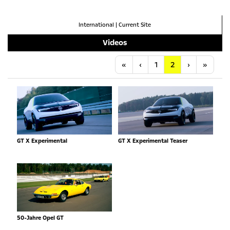
International
|
Current Site
Videos
Anfang
Vorherige
Nächste
Letzt
«
‹
1
2
›
»
GT X Experimental
GT X Experimental Teaser
50-Jahre Opel GT