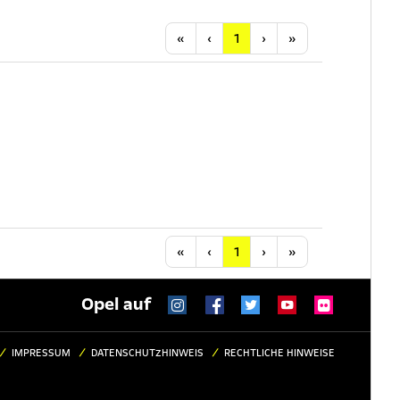
Anfang
Vorherige
Nächste
Letzte
«
‹
1
›
»
Anfang
Vorherige
Nächste
Letzte
«
‹
1
›
»
Opel auf
IMPRESSUM
DATENSCHUTZHINWEIS
RECHTLICHE HINWEISE