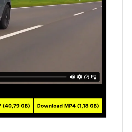
V
(40,79 GB)
Download MP4
(1,18 GB)