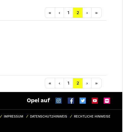
Anfang
Vorherige
Nächste
Letzte
«
‹
1
2
›
»
Anfang
Vorherige
Nächste
Letzte
«
‹
1
2
›
»
Opel auf
IMPRESSUM
DATENSCHUTZHINWEIS
RECHTLICHE HINWEISE