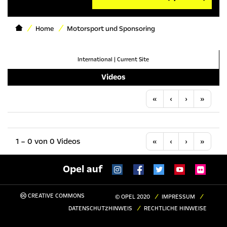
Home
Motorsport und Sponsoring
International
|
Current Site
Videos
Anfang
Vorherige
Nächste
Letzt
«
‹
›
»
Anfang
Vorherige
Nächste
Letzt
1 – 0 von 0 Videos
«
‹
›
»
Opel auf
CREATIVE COMMONS
© OPEL 2020
IMPRESSUM
DATENSCHUTZHINWEIS
RECHTLICHE HINWEISE