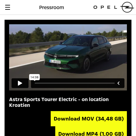
Pressroom
Navigation
anzeigen
Astra Sports Tourer Electric - on location
Kroatien
Download MOV
(34,48 GB)
Download MP4
(1,00 GB)