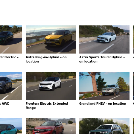
r Electric -
Astra Plug-in-Hybrid - on
Astra Sports Tourer Hybrid -
location
on location
ic AWD
Frontera Electric Extended
Grandland PHEV - on location
Range