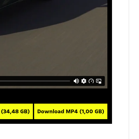
V
(34,48 GB)
Download MP4
(1,00 GB)