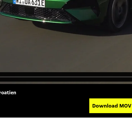
roatien
Download MO