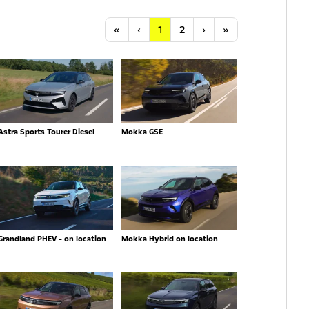
Anfang
Vorherige
Nächste
Letzte
«
‹
1
2
›
»
Astra Sports Tourer Diesel
Mokka GSE
Grandland PHEV - on location
Mokka Hybrid on location