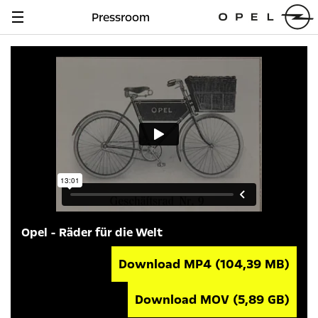
Pressroom
Navigation
anzeigen
Opel - Räder für die Welt
Download MP4
(104,39 MB)
Download MOV
(5,89 GB)