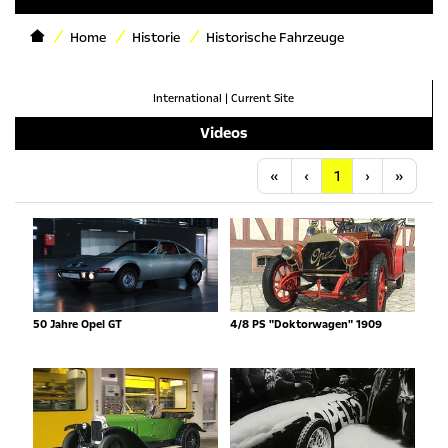
Home
Historie
Historische Fahrzeuge
International
|
Current Site
Videos
Anfang
Vorherige
Nächste
Letzt
«
‹
1
›
»
50 Jahre Opel GT
4/8 PS "Doktorwagen" 1909