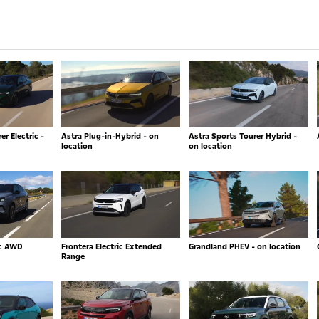
r Electric -
Astra Plug-in-Hybrid - on
Astra Sports Tourer Hybrid -
location
on location
ic AWD
Frontera Electric Extended
Grandland PHEV - on location
Range