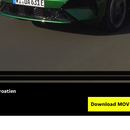
roatien
Download MO