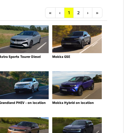
Anfang
Vorherige
Nächste
Letzte
«
‹
1
2
›
»
Astra Sports Tourer Diesel
Mokka GSE
Grandland PHEV - on location
Mokka Hybrid on location