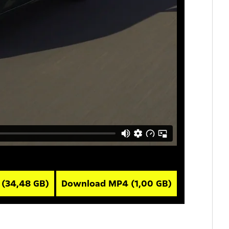
V
(34,48 GB)
Download MP4
(1,00 GB)