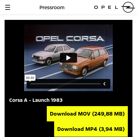
Pressroom
Navigation
anzeigen
Corsa A - Launch 1983
Download MOV
(249,88 MB)
Download MP4
(3,94 MB)