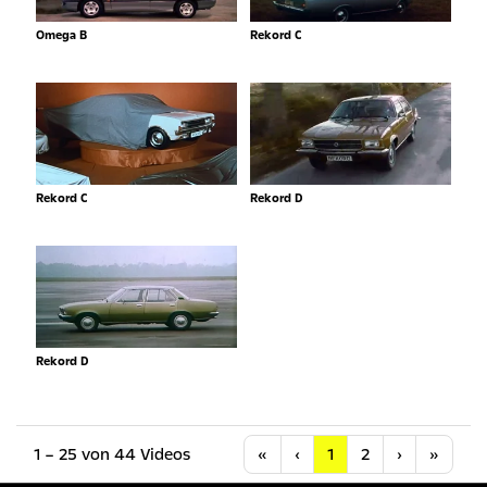
Omega B
Rekord C
Rekord C
Rekord D
Rekord D
Anfang
Vorherige
Nächste
Letzt
1 – 25 von 44 Videos
«
‹
1
2
›
»