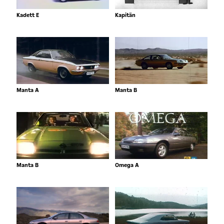
Kadett E
Kapitän
Manta A
Manta B
Manta B
Omega A