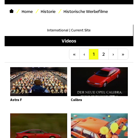
Home
Historie
Historische Werbefilme
International
|
Current Site
Videos
Anfang
Vorherige
Nächste
Letzt
«
‹
1
2
›
»
Astra F
Calibra