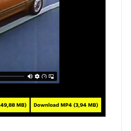
249,88 MB)
Download MP4
(3,94 MB)