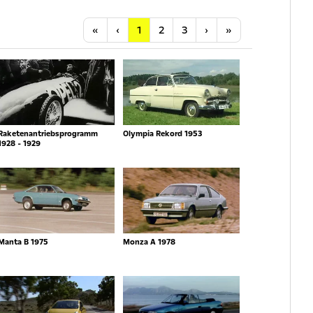
Anfang
Vorherige
Nächste
Letzte
«
‹
1
2
3
›
»
Raketenantriebsprogramm
Olympia Rekord 1953
1928 - 1929
Manta B 1975
Monza A 1978