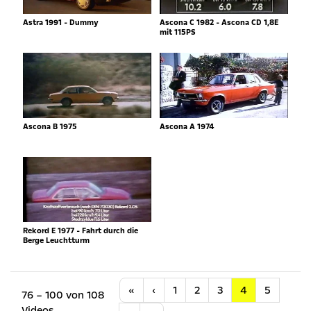
Astra 1991 - Dummy
Ascona C 1982 - Ascona CD 1,8E
mit 115PS
Ascona B 1975
Ascona A 1974
Rekord E 1977 - Fahrt durch die
Berge Leuchtturm
Anfang
Vorherige
«
‹
1
2
3
4
5
76 – 100 von 108
Videos