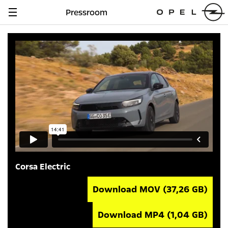
Pressroom
Navigation
anzeigen
Corsa Electric
Download MOV
(37,26 GB)
Download MP4
(1,04 GB)