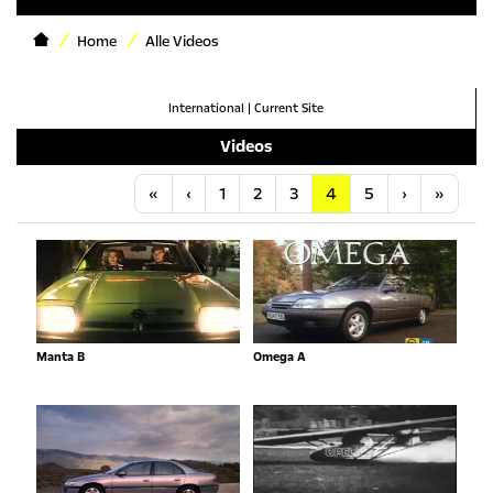
Home
Alle Videos
International
|
Current Site
Videos
Anfang
Vorherige
Nächste
Letzt
«
‹
1
2
3
4
5
›
»
Manta B
Omega A