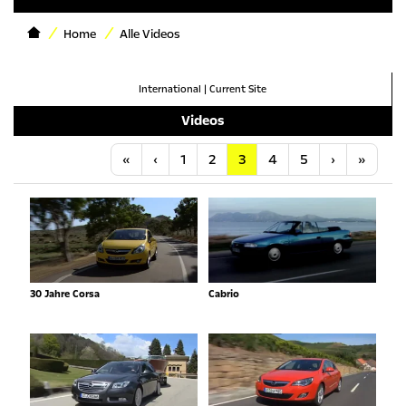
Home
Alle Videos
International
|
Current Site
Videos
Anfang
Vorherige
Nächste
Letzt
«
‹
1
2
3
4
5
›
»
30 Jahre Corsa
Cabrio