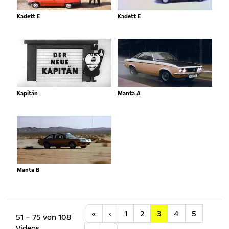
Kadett E
Kadett E
Kapitän
Manta A
Manta B
Anfang
Vorherige
«
‹
1
2
3
4
5
51 – 75 von 108
Videos