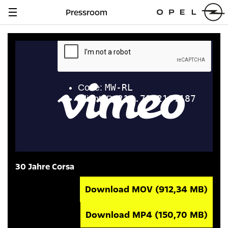
Pressroom
Navigation
anzeigen
30 Jahre Corsa
Download MOV
(912,34 MB)
Download MP4
(150,70 MB)