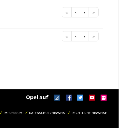
Anfang
Vorherige
Nächste
Letzte
«
‹
›
»
Anfang
Vorherige
Nächste
Letzte
«
‹
›
»
Opel auf
IMPRESSUM
DATENSCHUTZHINWEIS
RECHTLICHE HINWEISE