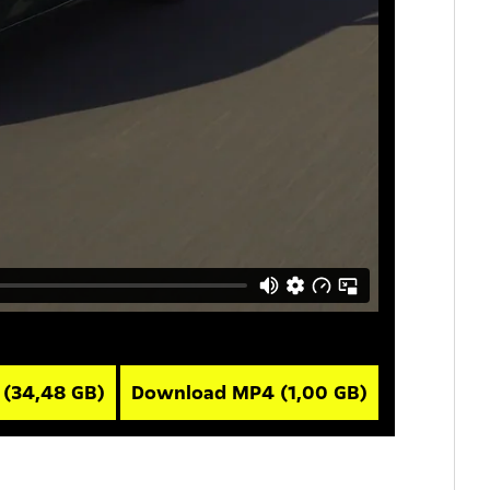
V
(34,48 GB)
Download MP4
(1,00 GB)