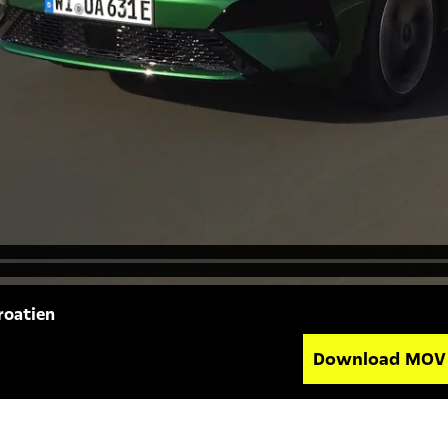
roatien
Download MO