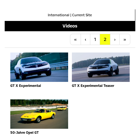
International
|
Current Site
Videos
Anfang
Vorherige
Nächste
Letzt
«
‹
1
2
›
»
GT X Experimental
GT X Experimental Teaser
50-Jahre Opel GT