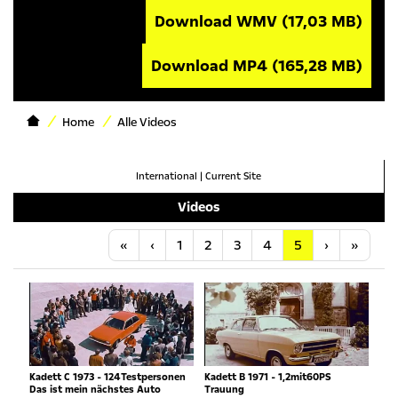
Download WMV
(17,03 MB)
Download MP4
(165,28 MB)
Home
Alle Videos
International
|
Current Site
Videos
Anfang
Vorherige
Nächste
Letzt
«
‹
1
2
3
4
5
›
»
Kadett C 1973 - 124Testpersonen
Kadett B 1971 - 1,2mit60PS
Das ist mein nächstes Auto
Trauung