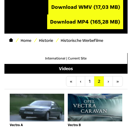
Download WMV
(17,03 MB)
Download MP4
(165,28 MB)
Home
Historie
Historische Werbefilme
International
|
Current Site
Videos
Anfang
Vorherige
Nächste
Letzt
«
‹
1
2
›
»
Vectra A
Vectra B