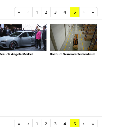
Anfang
Vorherige
Nächste
Letzte
«
‹
1
2
3
4
5
›
»
Besuch Angela Merkel
Bochum Warenverteilzentrum
Anfang
Vorherige
Nächste
Letzte
«
‹
1
2
3
4
5
›
»