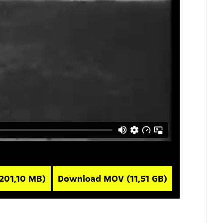
(201,10 MB)
Download MOV
(11,51 GB)