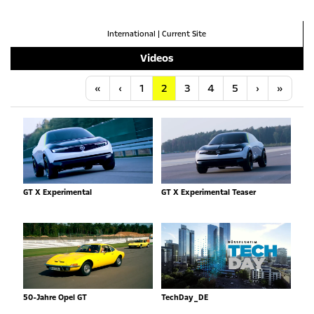
International
|
Current Site
Videos
Anfang
Vorherige
Nächste
Letzt
«
‹
1
2
3
4
5
›
»
GT X Experimental
GT X Experimental Teaser
50-Jahre Opel GT
TechDay_DE