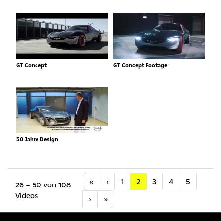
GT Concept
GT Concept Footage
50 Jahre Design
Anfang
Vorherige
«
‹
1
2
3
4
5
26 – 50 von 108
Videos
Nächste
Letzte
›
»