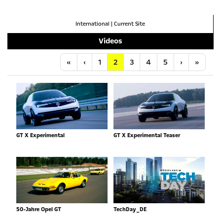
International
|
Current Site
Videos
Anfang
Vorherige
Nächste
Letzt
«
‹
1
2
3
4
5
›
»
GT X Experimental
GT X Experimental Teaser
50-Jahre Opel GT
TechDay_DE