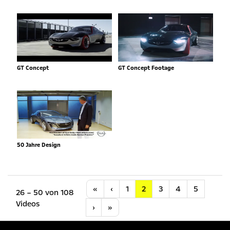
GT Concept
GT Concept Footage
50 Jahre Design
Anfang
Vorherige
«
‹
1
2
3
4
5
26 – 50 von 108
Videos
Nächste
Letzte
›
»