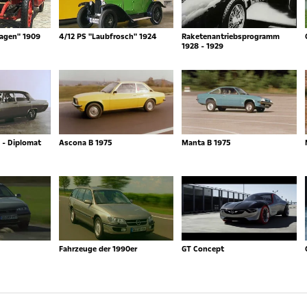
agen" 1909
4/12 PS "Laubfrosch" 1924
Raketenantriebsprogramm
1928 - 1929
 - Diplomat
Ascona B 1975
Manta B 1975
Fahrzeuge der 1990er
GT Concept