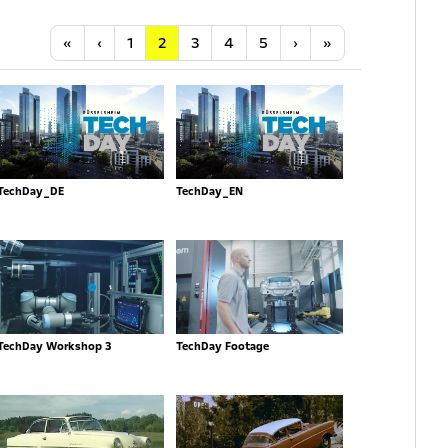
Anfang
Vorherige
Nächste
Letzte
«
‹
1
2
3
4
5
›
»
TechDay_DE
TechDay_EN
TechDay Workshop 3
TechDay Footage