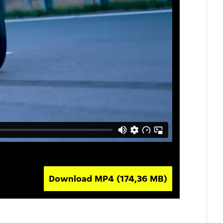
Download MP4
(174,36 MB)