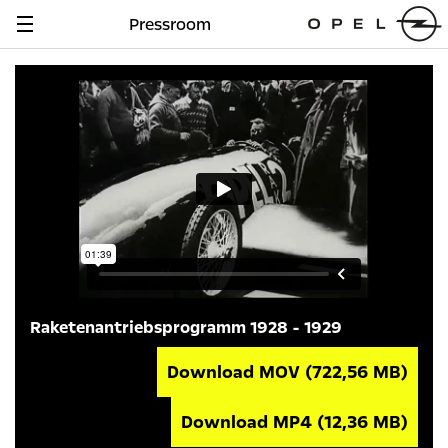
Pressroom
Navigation
anzeigen
Raketenantriebsprogramm 1928 - 1929
Download MOV
(722,56 MB)
Download MP4
(12,36 MB)