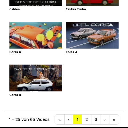
Calibra
Calibra Turbo
Corsa A
Corsa A
Corsa B
Anfang
Vorherige
Nächste
Letzt
1 – 25 von 65 Videos
«
‹
1
2
3
›
»