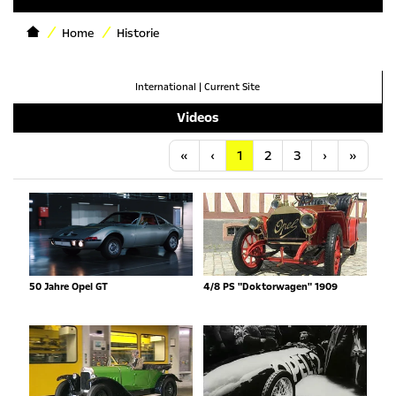
Home
Historie
International
|
Current Site
Videos
Anfang
Vorherige
Nächste
Letzt
«
‹
1
2
3
›
»
50 Jahre Opel GT
4/8 PS "Doktorwagen" 1909