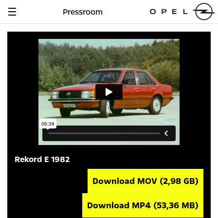
Pressroom
Navigation
anzeigen
Rekord E 1982
Download MOV
(2,98 GB)
Download MP4
(53,36 MB)