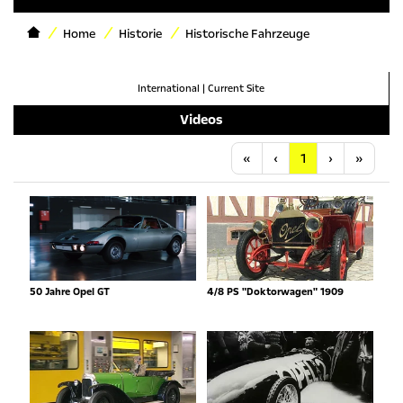
Home
Historie
Historische Fahrzeuge
International
|
Current Site
Videos
Anfang
Vorherige
Nächste
Letzt
«
‹
1
›
»
50 Jahre Opel GT
4/8 PS "Doktorwagen" 1909