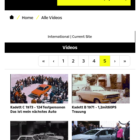
Home
Alle Videos
International
|
Current Site
Videos
Anfang
Vorherige
Nächste
Letzt
«
‹
1
2
3
4
5
›
»
Kadett C 1973 - 124Testpersonen
Kadett B 1971 - 1,2mit60PS
Das ist mein nächstes Auto
Trauung