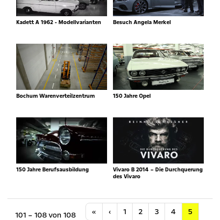
Kadett A 1962 - Modellvarianten
Besuch Angela Merkel
Bochum Warenverteilzentrum
150 Jahre Opel
150 Jahre Berufsausbildung
Vivaro B 2014 – Die Durchquerung
des Vivaro
Anfang
Vorherige
«
‹
1
2
3
4
5
101 – 108 von 108