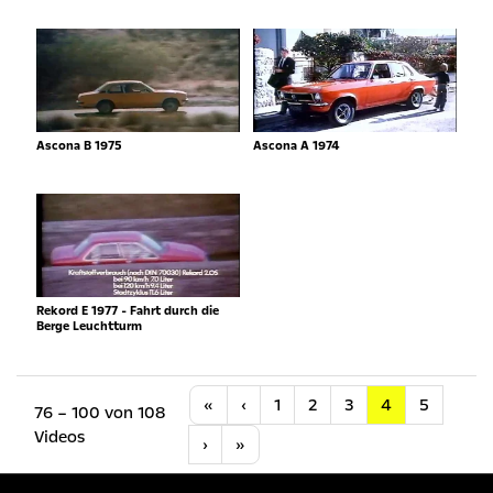
Ascona B 1975
Ascona A 1974
Rekord E 1977 - Fahrt durch die
Berge Leuchtturm
Anfang
Vorherige
«
‹
1
2
3
4
5
76 – 100 von 108
Videos
Nächste
Letzte
›
»