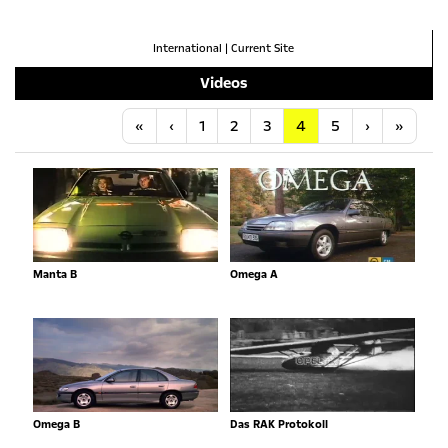
International
|
Current Site
Videos
Anfang
Vorherige
Nächste
Letzt
«
‹
1
2
3
4
5
›
»
Manta B
Omega A
Omega B
Das RAK Protokoll