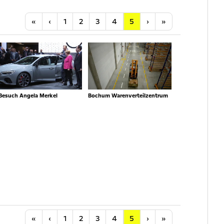
Anfang
Vorherige
Nächste
Letzte
«
‹
1
2
3
4
5
›
»
Besuch Angela Merkel
Bochum Warenverteilzentrum
Anfang
Vorherige
Nächste
Letzte
«
‹
1
2
3
4
5
›
»