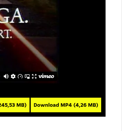
245,53 MB)
Download MP4
(4,26 MB)