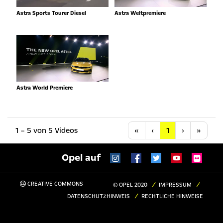
Astra Sports Tourer Diesel
Astra Weltpremiere
Astra World Premiere
Anfang
Vorherige
Nächste
Letzt
1 – 5 von 5 Videos
«
‹
1
›
»
Opel auf
CREATIVE COMMONS
© OPEL 2020
IMPRESSUM
DATENSCHUTZHINWEIS
RECHTLICHE HINWEISE