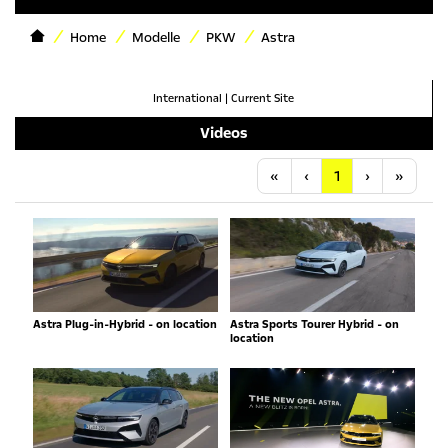
Home
Modelle
PKW
Astra
International
|
Current Site
Videos
Anfang
Vorherige
Nächste
Letzt
«
‹
1
›
»
Astra Plug-in-Hybrid - on location
Astra Sports Tourer Hybrid - on
location