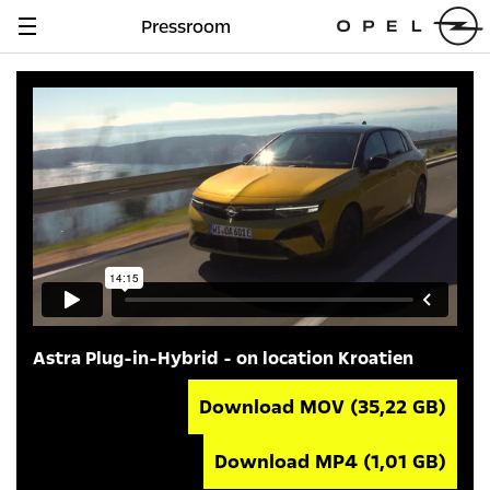
Pressroom
Navigation
anzeigen
Astra Plug-in-Hybrid - on location Kroatien
Download MOV
(35,22 GB)
Download MP4
(1,01 GB)