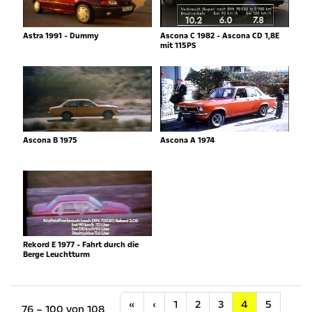
Astra 1991 - Dummy
Ascona C 1982 - Ascona CD 1,8E
mit 115PS
Ascona B 1975
Ascona A 1974
Rekord E 1977 - Fahrt durch die
Berge Leuchtturm
Anfang
Vorherige
«
‹
1
2
3
4
5
76 – 100 von 108