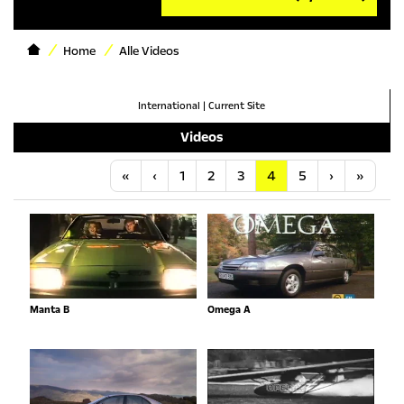
Home
Alle Videos
International
|
Current Site
Videos
Anfang
Vorherige
Nächste
Letzt
«
‹
1
2
3
4
5
›
»
Manta B
Omega A