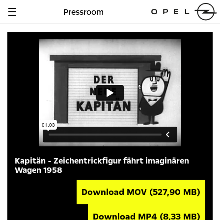
Pressroom
Navigation
anzeigen
Kapitän - Zeichentrickfigur fährt imaginären
Wagen 1958
Download MOV
(527,90 MB)
Download MP4
(8,33 MB)