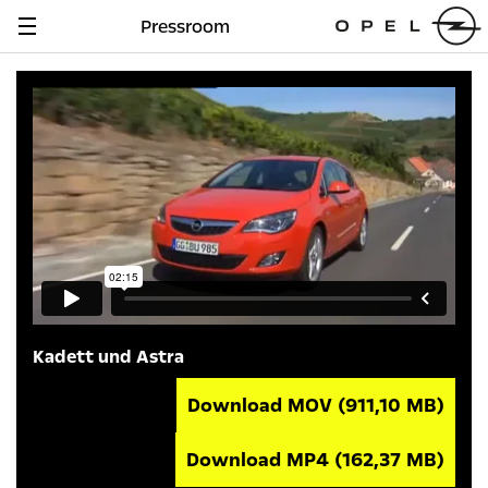
Pressroom
Navigation
anzeigen
Kadett und Astra
Download MOV
(911,10 MB)
Download MP4
(162,37 MB)