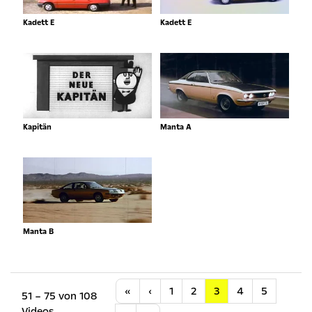
Kadett E
Kadett E
Kapitän
Manta A
Manta B
Anfang
Vorherige
«
‹
1
2
3
4
5
51 – 75 von 108
Videos