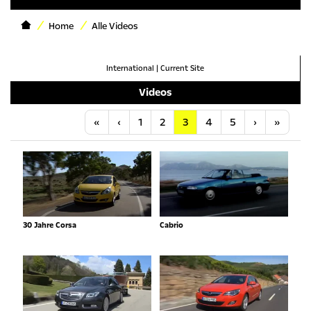
Home
Alle Videos
International
|
Current Site
Videos
Anfang
Vorherige
Nächste
Letzt
«
‹
1
2
3
4
5
›
»
30 Jahre Corsa
Cabrio