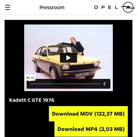
Pressroom
Navigation
anzeigen
Kadett C GTE 1976
Download MOV
(122,37 MB)
Download MP4
(2,03 MB)