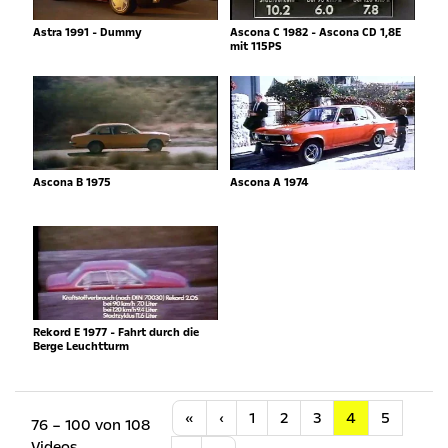
Astra 1991 - Dummy
Ascona C 1982 - Ascona CD 1,8E
mit 115PS
Ascona B 1975
Ascona A 1974
Rekord E 1977 - Fahrt durch die
Berge Leuchtturm
Anfang
Vorherige
«
‹
1
2
3
4
5
76 – 100 von 108
Videos