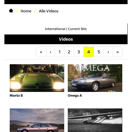
Home
Alle Videos
International
|
Current Site
Videos
Anfang
Vorherige
Nächste
Letzt
«
‹
1
2
3
4
5
›
»
Manta B
Omega A