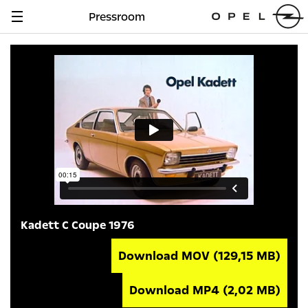
Pressroom
Navigation
anzeigen
Kadett C Coupe 1976
Download MOV
(129,15 MB)
Download MP4
(2,02 MB)