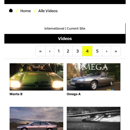
Home
Alle Videos
International
|
Current Site
Videos
Anfang
Vorherige
Nächste
Letzt
«
‹
1
2
3
4
5
›
»
Manta B
Omega A