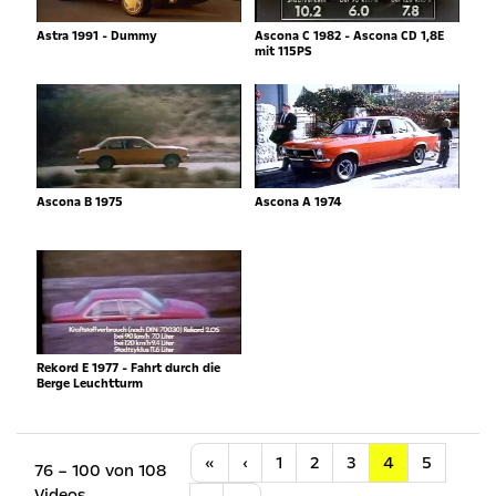
Astra 1991 - Dummy
Ascona C 1982 - Ascona CD 1,8E
mit 115PS
Ascona B 1975
Ascona A 1974
Rekord E 1977 - Fahrt durch die
Berge Leuchtturm
Anfang
Vorherige
«
‹
1
2
3
4
5
76 – 100 von 108
Videos