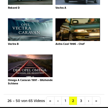
Rekord D
Vectra A
Vectra B
Astra Cool 1996 - Chef
Omega A Caravan 1991 - Gllühende
Schiene
Anfang
Vorherige
Nächste
Letzt
26 – 50 von 65 Videos
«
‹
1
2
3
›
»