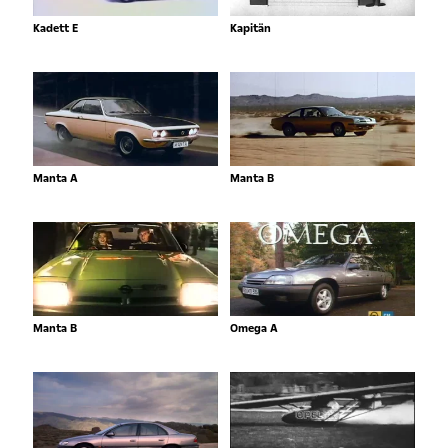
Kadett E
Kapitän
Manta A
Manta B
Manta B
Omega A