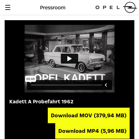
Pressroom
Navigation
anzeigen
Kadett A Probefahrt 1962
Download MOV
(379,94 MB)
Download MP4
(5,96 MB)