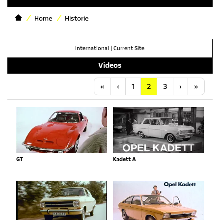
Home
Historie
International
|
Current Site
Videos
Anfang
Vorherige
Nächste
Letzt
«
‹
1
2
3
›
»
GT
Kadett A