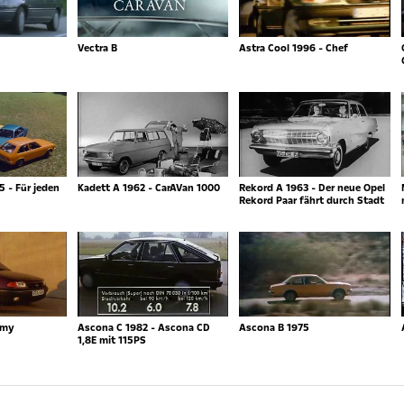
Vectra B
Astra Cool 1996 - Chef
5 - Für jeden
Kadett A 1962 - CarAVan 1000
Rekord A 1963 - Der neue Opel
Rekord Paar fährt durch Stadt
mmy
Ascona C 1982 - Ascona CD
Ascona B 1975
1,8E mit 115PS