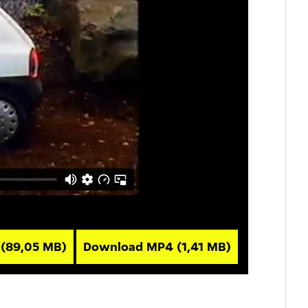
V
(89,05 MB)
Download MP4
(1,41 MB)