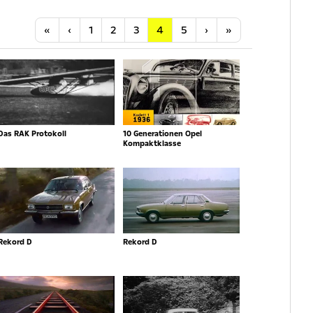
Anfang
Vorherige
Nächste
Letzte
«
‹
1
2
3
4
5
›
»
Das RAK Protokoll
10 Generationen Opel
Kompaktklasse
Rekord D
Rekord D