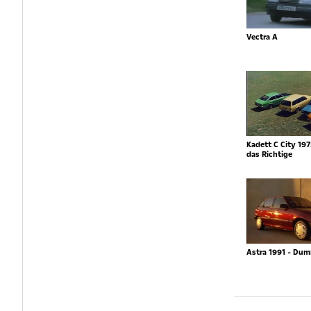
Vectra A
Kadett C City 197
das Richtige
Astra 1991 - Du