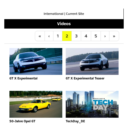
International
|
Current Site
Videos
Anfang
Vorherige
Nächste
Letzt
«
‹
1
2
3
4
5
›
»
GT X Experimental
GT X Experimental Teaser
50-Jahre Opel GT
TechDay_DE