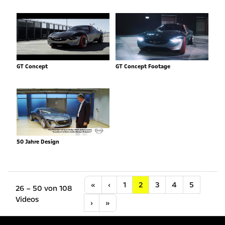
GT Concept
GT Concept Footage
50 Jahre Design
Anfang
Vorherige
«
‹
1
2
3
4
5
26 – 50 von 108
Videos
Nächste
Letzte
›
»