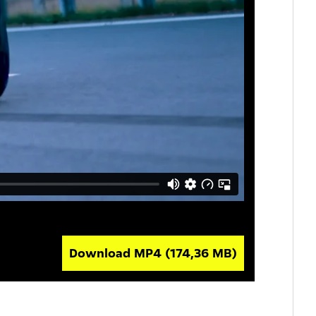
Download MP4
(174,36 MB)