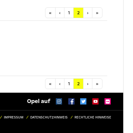
Anfang
Vorherige
Nächste
Letzte
«
‹
1
2
›
»
Anfang
Vorherige
Nächste
Letzte
«
‹
1
2
›
»
Opel auf
IMPRESSUM
DATENSCHUTZHINWEIS
RECHTLICHE HINWEISE