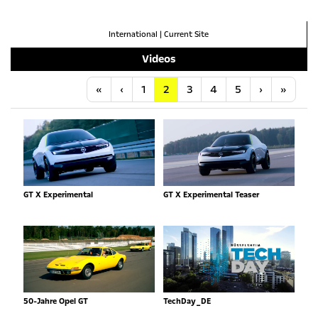
International
|
Current Site
Videos
Anfang
Vorherige
Nächste
Letzt
«
‹
1
2
3
4
5
›
»
GT X Experimental
GT X Experimental Teaser
50-Jahre Opel GT
TechDay_DE