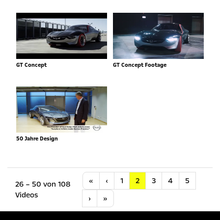
GT Concept
GT Concept Footage
50 Jahre Design
Anfang
Vorherige
«
‹
1
2
3
4
5
26 – 50 von 108
Videos
Nächste
Letzte
›
»