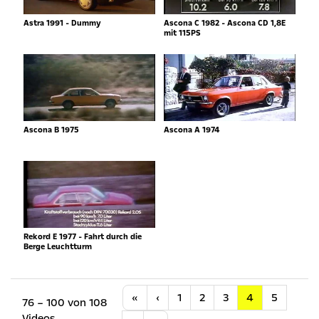
Astra 1991 - Dummy
Ascona C 1982 - Ascona CD 1,8E
mit 115PS
Ascona B 1975
Ascona A 1974
Rekord E 1977 - Fahrt durch die
Berge Leuchtturm
Anfang
Vorherige
«
‹
1
2
3
4
5
76 – 100 von 108
Videos