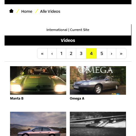
Home
Alle Videos
International
|
Current Site
Videos
Anfang
Vorherige
Nächste
Letzt
«
‹
1
2
3
4
5
›
»
Manta B
Omega A