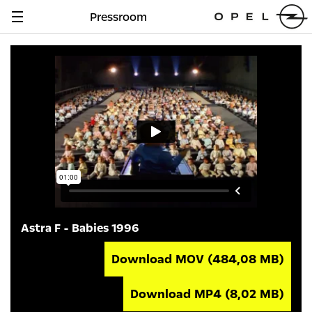
Pressroom
Navigation
anzeigen
Astra F - Babies 1996
Download MOV
(484,08 MB)
Download MP4
(8,02 MB)