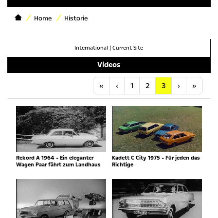
Home
Historie
International
|
Current Site
Videos
Anfang
Vorherige
Nächste
Letzt
«
‹
1
2
3
›
»
Rekord A 1964 - Ein eleganter
Kadett C City 1975 - Für jeden das
Wagen Paar fährt zum Landhaus
Richtige