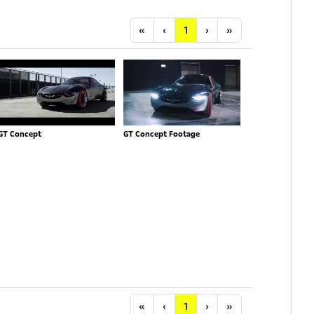
Anfang
Vorherige
Nächste
Letzte
«
‹
1
›
»
GT Concept
GT Concept Footage
Anfang
Vorherige
Nächste
Letzte
«
‹
1
›
»