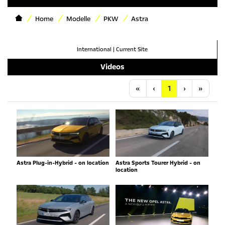
Home
Modelle
PKW
Astra
International
|
Current Site
Videos
Anfang
Vorherige
Nächste
Letzt
«
‹
1
›
»
Astra Plug-in-Hybrid - on location
Astra Sports Tourer Hybrid - on
location