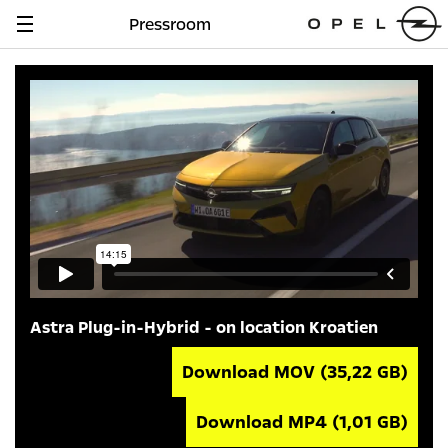
Pressroom
Navigation
anzeigen
Astra Plug-in-Hybrid - on location Kroatien
Download MOV
(35,22 GB)
Download MP4
(1,01 GB)