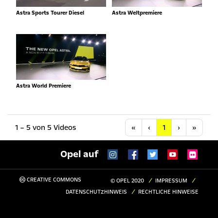
Astra Sports Tourer Diesel
Astra Weltpremiere
Astra World Premiere
Anfang
Vorherige
Nächste
Letzt
1 – 5 von 5 Videos
«
‹
1
›
»
Opel auf
CREATIVE COMMONS
© OPEL 2020
IMPRESSUM
DATENSCHUTZHINWEIS
RECHTLICHE HINWEISE