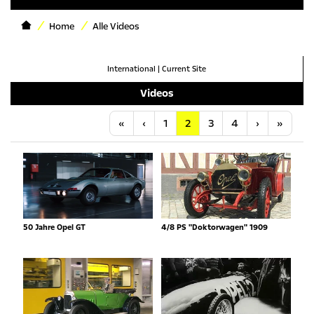
Home
Alle Videos
International
|
Current Site
Videos
Anfang
Vorherige
Nächste
Letzt
«
‹
1
2
3
4
›
»
50 Jahre Opel GT
4/8 PS "Doktorwagen" 1909