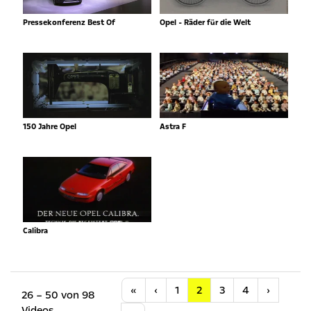
Pressekonferenz Best Of
Opel - Räder für die Welt
150 Jahre Opel
Astra F
Calibra
Anfang
Vorherige
Nächste
«
‹
1
2
3
4
›
26 – 50 von 98
Videos