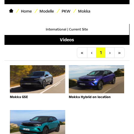
Home
Modelle
PKW
Mokka
International
|
Current Site
Videos
Anfang
Vorherige
Nächste
Letzt
«
‹
1
›
»
Mokka GSE
Mokka Hybrid on location