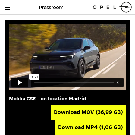
Pressroom
Navigation
anzeigen
Mokka GSE - on location Madrid
Download MOV
(36,99 GB)
Download MP4
(1,06 GB)