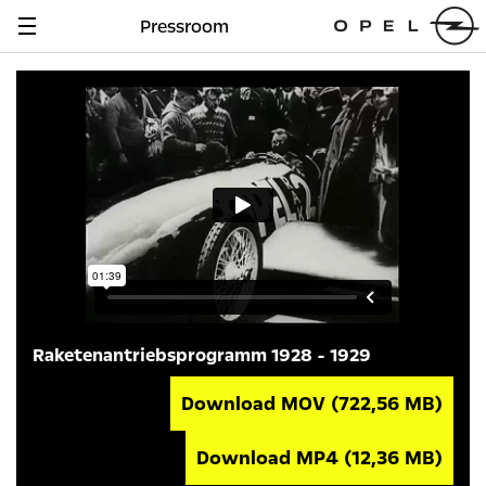
Pressroom
Navigation
anzeigen
Raketenantriebsprogramm 1928 - 1929
Download MOV
(722,56 MB)
Download MP4
(12,36 MB)