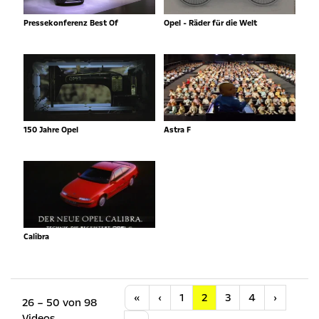
Pressekonferenz Best Of
Opel - Räder für die Welt
150 Jahre Opel
Astra F
Calibra
Anfang
Vorherige
Nächste
«
‹
1
2
3
4
›
26 – 50 von 98
Videos