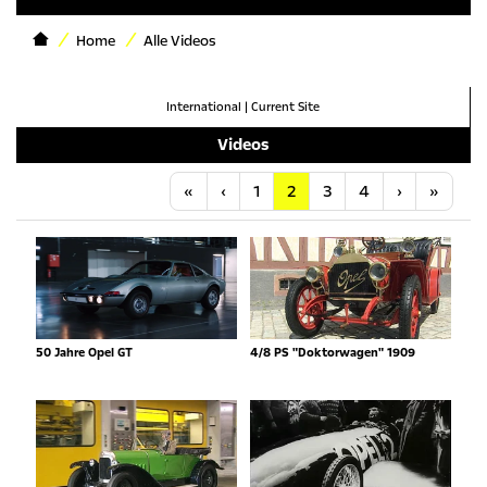
Home
Alle Videos
International
|
Current Site
Videos
Anfang
Vorherige
Nächste
Letzt
«
‹
1
2
3
4
›
»
50 Jahre Opel GT
4/8 PS "Doktorwagen" 1909