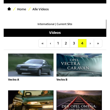
Home
Alle Videos
International
|
Current Site
Videos
Anfang
Vorherige
Nächste
Letzt
«
‹
1
2
3
4
›
»
Vectra A
Vectra B