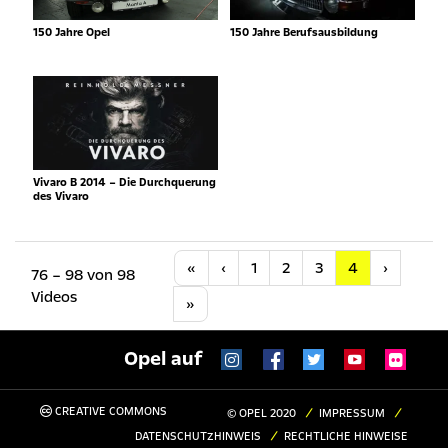
150 Jahre Opel
150 Jahre Berufsausbildung
Vivaro B 2014 – Die Durchquerung
des Vivaro
Anfang
Vorherige
Nächste
«
‹
1
2
3
4
›
76 – 98 von 98
Videos
Letzte
»
Opel auf
CREATIVE COMMONS
© OPEL 2020
IMPRESSUM
DATENSCHUTZHINWEIS
RECHTLICHE HINWEISE