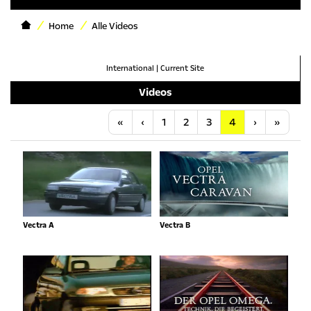
Home
Alle Videos
International
|
Current Site
Videos
Anfang
Vorherige
Nächste
Letzt
«
‹
1
2
3
4
›
»
Vectra A
Vectra B