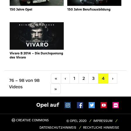
150 Jahre Opel
150 Jahre Berufsausbildung
Vivaro B 2014 – Die Durchquerung
des Vivaro
Anfang
Vorherige
Nächste
«
‹
1
2
3
4
›
76 – 98 von 98
Videos
Letzte
»
Opel auf
CREATIVE COMMONS
© OPEL 2020
IMPRESSUM
DATENSCHUTZHINWEIS
RECHTLICHE HINWEISE