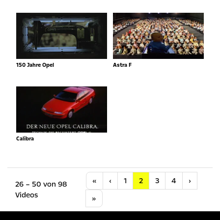
150 Jahre Opel
Astra F
Calibra
Anfang
Vorherige
Nächste
«
‹
1
2
3
4
›
26 – 50 von 98
Videos
Letzte
»