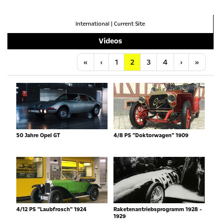
International
|
Current Site
Videos
Anfang
Vorherige
Nächste
Letzt
«
‹
1
2
3
4
›
»
50 Jahre Opel GT
4/8 PS "Doktorwagen" 1909
4/12 PS "Laubfrosch" 1924
Raketenantriebsprogramm 1928 -
1929