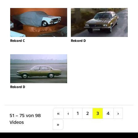
Rekord C
Rekord D
Rekord D
Anfang
Vorherige
Nächste
«
‹
1
2
3
4
›
51 – 75 von 98
Videos
Letzte
»