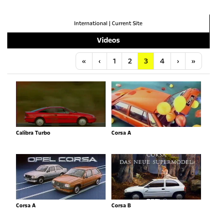
International
|
Current Site
Videos
Anfang
Vorherige
Nächste
Letzt
«
‹
1
2
3
4
›
»
Calibra Turbo
Corsa A
Corsa A
Corsa B