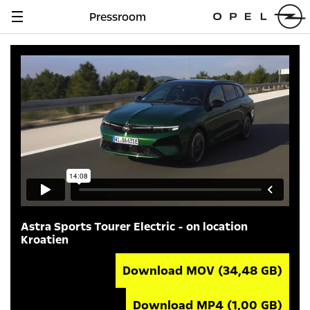
Pressroom
Navigation
anzeigen
Astra Sports Tourer Electric - on location
Kroatien
Download MOV
(34,48 GB)
Download MP4
(1,00 GB)