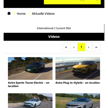
Home
Aktuelle Videos
International
|
Current Site
Videos
Anfang
Vorherige
Nächste
Letzt
«
‹
1
›
»
Astra Sports Tourer Electric - on
Astra Plug-in-Hybrid - on location
location