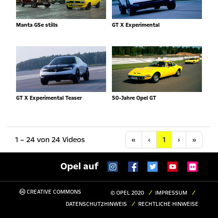
Manta GSe stills
GT X Experimental
GT X Experimental Teaser
50-Jahre Opel GT
Anfang
Vorherige
Nächste
Letzt
1 – 24 von 24 Videos
«
‹
1
›
»
Opel auf
CREATIVE COMMONS
© OPEL 2020
IMPRESSUM
DATENSCHUTZHINWEIS
RECHTLICHE HINWEISE