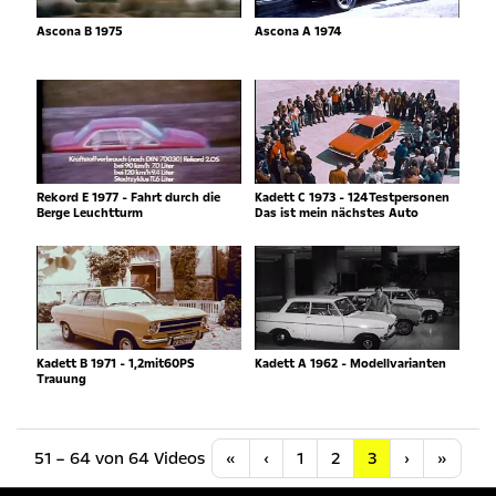
Ascona B 1975
Ascona A 1974
Rekord E 1977 - Fahrt durch die
Kadett C 1973 - 124Testpersonen
Berge Leuchtturm
Das ist mein nächstes Auto
Kadett B 1971 - 1,2mit60PS
Kadett A 1962 - Modellvarianten
Trauung
Anfang
Vorherige
Nächste
Letzt
51 – 64 von 64 Videos
«
‹
1
2
3
›
»