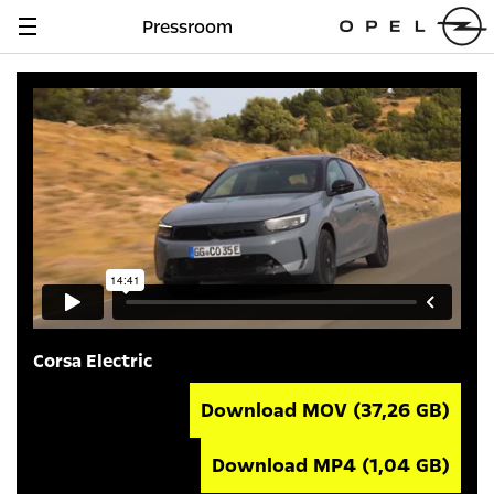
Pressroom
Navigation
anzeigen
Corsa Electric
Download MOV
(37,26 GB)
Download MP4
(1,04 GB)