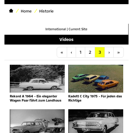
Home
Historie
International
|
Current Site
Videos
Anfang
Vorherige
Nächste
Letzt
«
‹
1
2
3
›
»
Rekord A 1964 - Ein eleganter
Kadett C City 1975 - Für jeden das
Wagen Paar fährt zum Landhaus
Richtige