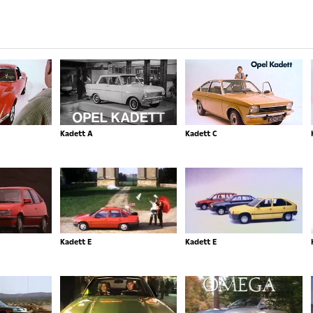
Kadett A
Kadett C
Kadett E
Kadett E