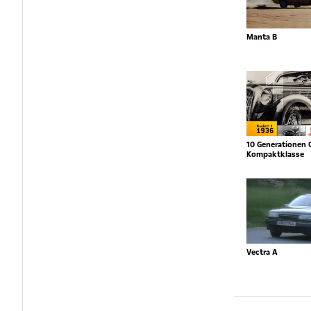
Manta B
10 Generationen 
Kompaktklasse
Vectra A