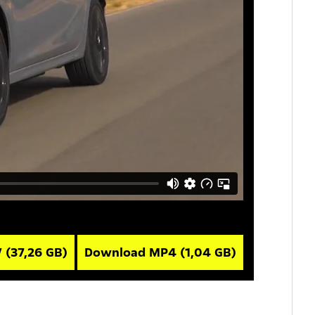
V
(37,26 GB)
Download MP4
(1,04 GB)