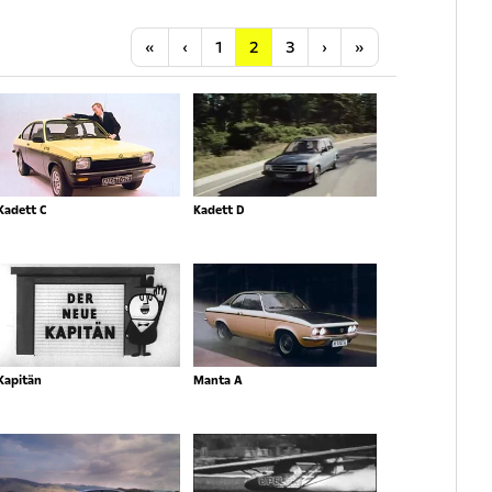
Anfang
Vorherige
Nächste
Letzte
«
‹
1
2
3
›
»
Kadett C
Kadett D
Kapitän
Manta A