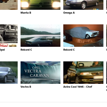
Manta B
Omega A
Opel
Rekord C
Rekord C
Vectra B
Astra Cool 1996 - Chef