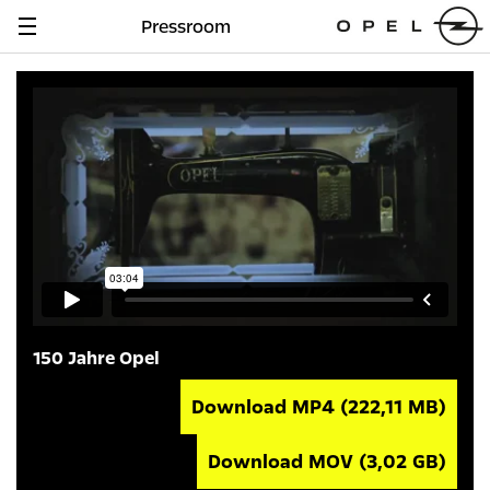
Pressroom
Navigation
anzeigen
150 Jahre Opel
Download MP4
(222,11 MB)
Download MOV
(3,02 GB)