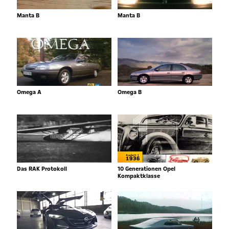
Manta B
Manta B
Omega A
Omega B
Das RAK Protokoll
10 Generationen Opel
Kompaktklasse