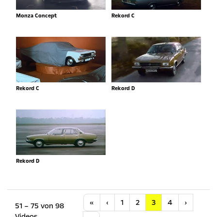
Monza Concept
Rekord C
Rekord C
Rekord D
Rekord D
Anfang
Vorherige
Nächste
«
‹
1
2
3
4
›
51 – 75 von 98
Videos