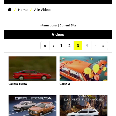
Home
Alle Videos
International
|
Current Site
Videos
Anfang
Vorherige
Nächste
Letzt
«
‹
1
2
3
4
›
»
Calibra Turbo
Corsa A